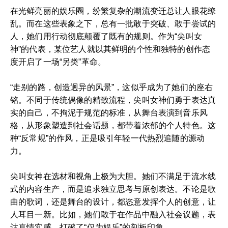
在光鲜亮丽的娱乐圈，纷繁复杂的潮流变迁总让人眼花缭
乱。而在这些表象之下，总有一批敢于突破、敢于尝试的
人，她们用行动彻底颠覆了既有的规则。作为“尖叫女
神”的代表，某位艺人就以其鲜明的个性和独特的创作态
度开启了一场“另类”革命。
“走别的路，创造迥异的风景”，这似乎成为了她们的座右
铭。不同于传统偶像的精致流程，尖叫女神们勇于表达真
实的自己，不拘泥于规范的标准，从舞台表演到音乐风
格，从形象塑造到社会话题，都带着浓郁的个人特色。这
种“反常规”的作风，正是吸引年轻一代热烈追随的源动
力。
尖叫女神在选材和视角上极为大胆。她们不满足于流水线
式的内容生产，而是追求独立思考与原创表达。不论是歌
曲的歌词，还是舞台的设计，都恣意发挥个人的创意，让
人耳目一新。比如，她们敢于在作品中融入社会议题，表
达真情实感，打破了“仅为娱乐”的刻板印象。