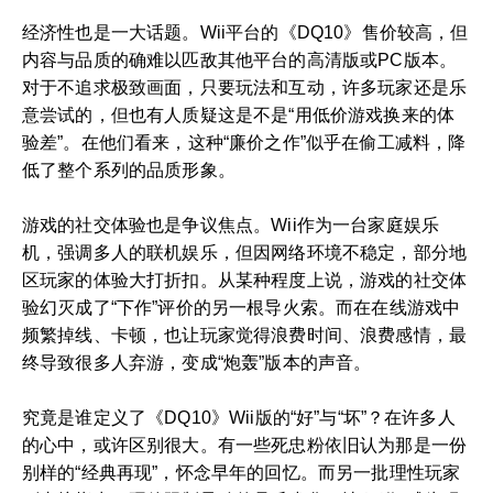
经济性也是一大话题。Wii平台的《DQ10》售价较高，但
内容与品质的确难以匹敌其他平台的高清版或PC版本。
对于不追求极致画面，只要玩法和互动，许多玩家还是乐
意尝试的，但也有人质疑这是不是“用低价游戏换来的体
验差”。在他们看来，这种“廉价之作”似乎在偷工减料，降
低了整个系列的品质形象。
游戏的社交体验也是争议焦点。Wii作为一台家庭娱乐
机，强调多人的联机娱乐，但因网络环境不稳定，部分地
区玩家的体验大打折扣。从某种程度上说，游戏的社交体
验幻灭成了“下作”评价的另一根导火索。而在在线游戏中
频繁掉线、卡顿，也让玩家觉得浪费时间、浪费感情，最
终导致很多人弃游，变成“炮轰”版本的声音。
究竟是谁定义了《DQ10》Wii版的“好”与“坏”？在许多人
的心中，或许区别很大。有一些死忠粉依旧认为那是一份
别样的“经典再现”，怀念早年的回忆。而另一批理性玩家